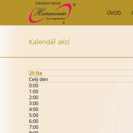
ÚVOD
Kalendář akcí
29
Ne
Celý den
0:00
1:00
2:00
3:00
4:00
5:00
6:00
7:00