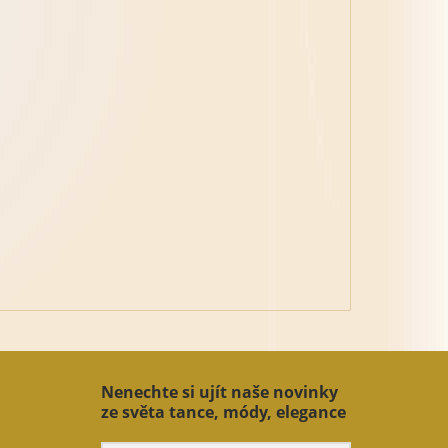
Nenechte si ujít naše novinky
ze světa tance, módy, elegance